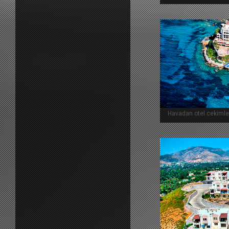
Havadan otel cekimle